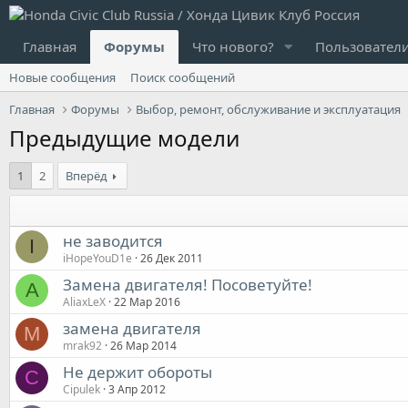
Главная
Форумы
Что нового?
Пользовател
Новые сообщения
Поиск сообщений
Главная
Форумы
Выбор, ремонт, обслуживание и эксплуатация
Предыдущие модели
1
2
Вперёд
не заводится
I
iHopeYouD1e
26 Дек 2011
Замена двигателя! Посоветуйте!
A
AliaxLeX
22 Мар 2016
замена двигателя
M
mrak92
26 Мар 2014
Не держит обороты
C
Cipulek
3 Апр 2012