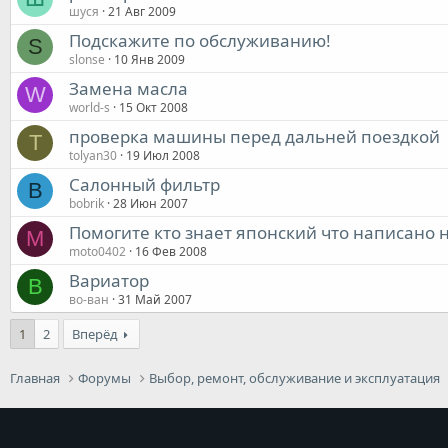
шуся
21 Авг 2009
Подскажите по обслуживанию!
S
slonse
10 Янв 2009
Замена масла
W
world-s
15 Окт 2008
проверка машины перед дальней поездкой
T
tolyan30
19 Июл 2008
Салонный фильтр
B
bobrik
28 Июн 2007
Помогите кто знает японский что написано 
M
moto0402
16 Фев 2008
Вариатор
В
во-ван
31 Май 2007
1
2
Вперёд
Главная
Форумы
Выбор, ремонт, обслуживание и эксплуатация