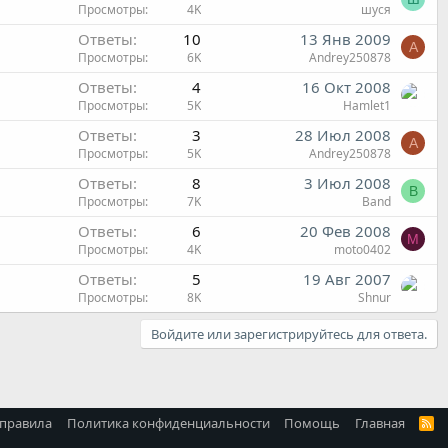
Просмотры
4K
шуся
Ответы
10
13 Янв 2009
A
Просмотры
6K
Andrey250878
Ответы
4
16 Окт 2008
Просмотры
5K
Hamlet1
Ответы
3
28 Июл 2008
A
Просмотры
5K
Andrey250878
Ответы
8
3 Июл 2008
B
Просмотры
7K
Band
Ответы
6
20 Фев 2008
M
Просмотры
4K
moto0402
Ответы
5
19 Авг 2007
Просмотры
8K
Shnur
Войдите или зарегистрируйтесь для ответа.
 правила
Политика конфиденциальности
Помощь
Главная
R
S