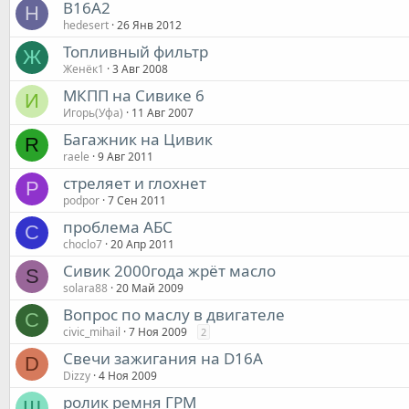
B16A2
H
hedesert
26 Янв 2012
Топливный фильтр
Ж
Женёк1
3 Авг 2008
МКПП на Сивике 6
И
Игорь(Уфа)
11 Авг 2007
Багажник на Цивик
R
raele
9 Авг 2011
стреляет и глохнет
P
podpor
7 Сен 2011
проблема АБС
C
choclo7
20 Апр 2011
Сивик 2000года жрёт масло
S
solara88
20 Май 2009
Вопрос по маслу в двигателе
C
civic_mihail
7 Ноя 2009
2
Свечи зажигания на D16A
D
Dizzy
4 Ноя 2009
ролик ремня ГРМ
Ш