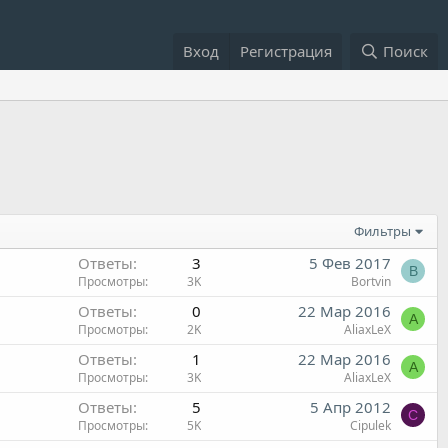
Вход
Регистрация
Поиск
Фильтры
Ответы
3
5 Фев 2017
B
Просмотры
3K
Bortvin
Ответы
0
22 Мар 2016
A
Просмотры
2K
AliaxLeX
Ответы
1
22 Мар 2016
A
Просмотры
3K
AliaxLeX
Ответы
5
5 Апр 2012
C
Просмотры
5K
Cipulek