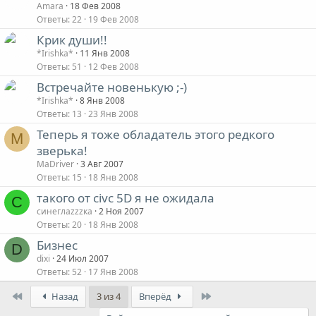
Amara
18 Фев 2008
Ответы
22
19 Фев 2008
Крик души!!
*Irishka*
11 Янв 2008
Ответы
51
12 Фев 2008
Встречайте новенькую ;-)
*Irishka*
8 Янв 2008
Ответы
13
23 Янв 2008
Теперь я тоже обладатель этого редкого
M
зверька!
MaDriver
3 Авг 2007
Ответы
15
18 Янв 2008
такого от civc 5D я не ожидала
С
синеглаzzzка
2 Ноя 2007
Ответы
20
18 Янв 2008
Бизнес
D
dixi
24 Июл 2007
Ответы
52
17 Янв 2008
First
Last
Назад
3 из 4
Вперёд