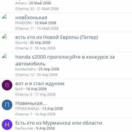
Amara
20 Май 2008
Ответы
33
21 Май 2008
новЁхонькая
PANDORA
10 Май 2008
Ответы
11
15 Май 2008
есть кто из Новой Европы (Питер)
Ksu-Ha
30 Апр 2008
Ответы
2
30 Апр 2008
honda s2000 проголосуйте в конкурсе за
автомобиль
hondaclubru
25 Апр 2008
Ответы
12
30 Апр 2008
вот и я стал ждуном
B
buch
16 Апр 2008
Ответы
3
17 Апр 2008
Новенькая...
П
ПРОКАЗНИЦА
13 Апр 2008
Ответы
7
16 Апр 2008
Есть кто из Мурманска или области
H
hochu-civic
9 Апр 2008