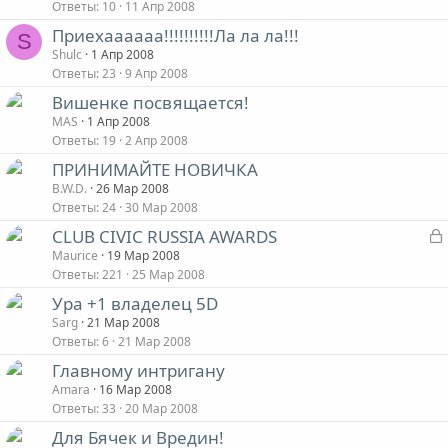
Ответы
10
11 Апр 2008
Приехаааааа!!!!!!!!!!Ла ла ла!!!
S
Shulc
1 Апр 2008
Ответы
23
9 Апр 2008
Вишенке посвящается!
MAS
1 Апр 2008
Ответы
19
2 Апр 2008
ПРИНИМАЙТЕ НОВИЧКА
B.W.D.
26 Мар 2008
Ответы
24
30 Мар 2008
CLUB CIVIC RUSSIA AWARDS
Maurice
19 Мар 2008
Ответы
221
25 Мар 2008
Ура +1 владелец 5D
Sarg
21 Мар 2008
т
Ответы
6
21 Мар 2008
Главному интригану
Amara
16 Мар 2008
Ответы
33
20 Мар 2008
Для Бячек и Вредин!